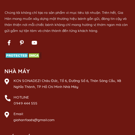
Chúng tôi không chỉ tạo ra sản phẩm vì mục tiêu lợi nhuận. Trên hết, Gia
Hân mong muốn xây dựng một thương hiệu bánh gần gũi, đáng tin cậy và
thân thiện nơi mỗi chiếc bánh không chỉ mang hương vị thơm ngon mà còn
gửi gắm sự tận tâm và chân thành đến từng khách hàng.
NHÀ MÁY
KCN SONADEZI Châu Đức, Tổ 6, Đường Số 6, Thôn Sông Cầu, Xã
Nghĩa Thành, TP. Hồ Chí Minh Nhà Máy
HOTLINE
0949 444 555
Email:
giahanfoods@gmail.com