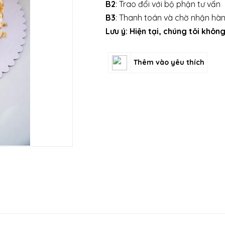
B2
: Trao đổi với bộ phận tư vấn
B3
: Thanh toán và chờ nhận hà
Lưu ý: Hiện tại, chúng tôi khô
Thêm vào yêu thích