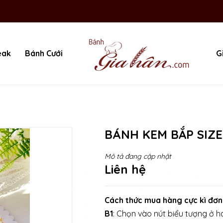
eak
Bánh Cưới
G
BÁNH KEM BẮP SIZE
Mô tả đang cập nhật
Liên hệ
Cách thức mua hàng cực kì đơn
B1
: Chọn vào nút biểu tượng ở ha