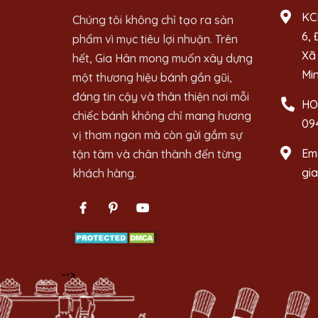
KC
Chúng tôi không chỉ tạo ra sản
6, 
phẩm vì mục tiêu lợi nhuận. Trên
Xã 
hết, Gia Hân mong muốn xây dựng
Mi
một thương hiệu bánh gần gũi,
đáng tin cậy và thân thiện nơi mỗi
HO
chiếc bánh không chỉ mang hương
09
vị thơm ngon mà còn gửi gắm sự
Ema
tận tâm và chân thành đến từng
gi
khách hàng.
-->