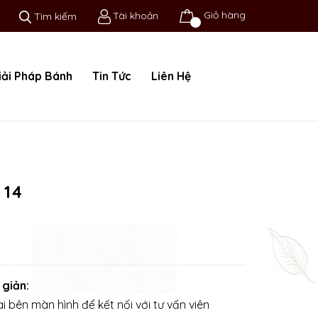
Giỏ hàng
Tài khoản
Tìm kiếm
iải Pháp Bánh
Tin Tức
Liên Hệ
 14
 giản:
i bên màn hình để kết nối với tư vấn viên