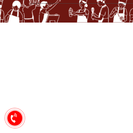
0949
444