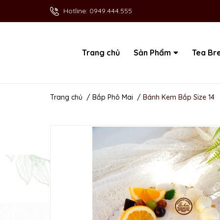
Hotline:
0949.444.555
Trang chủ
Sản Phẩm
Tea Br
Trang chủ
/
Bắp Phô Mai
/
Bánh Kem Bắp Size 14