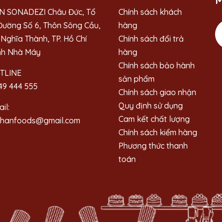
M
N SONADEZI Châu Đức, Tổ
Chính sách khách
Đường Số 6, Thôn Sông Cầu,
hàng
Nghĩa Thành, TP. Hồ Chí
Chính sách đổi trả
nh Nhà Máy
hàng
Chính sách bảo hành
TLINE
sản phẩm
49 444 555
Chính sách giao nhận
Quy định sử dụng
il:
Cam kết chất lượng
ahanfoods@gmail.com
Chính sách kiểm hàng
Phương thức thanh
toán