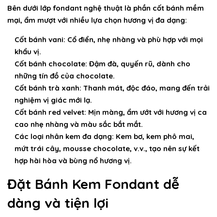
Bên dưới lớp fondant nghệ thuật là phần cốt bánh mềm
mại, ẩm mượt với nhiều lựa chọn hương vị đa dạng:
Cốt bánh vani:
Cổ điển, nhẹ nhàng và phù hợp với mọi
khẩu vị.
Cốt bánh chocolate:
Đậm đà, quyến rũ, dành cho
những tín đồ của chocolate.
Cốt bánh trà xanh:
Thanh mát, độc đáo, mang đến trải
nghiệm vị giác mới lạ.
Cốt bánh red velvet:
Mịn màng, ẩm ướt với hương vị ca
cao nhẹ nhàng và màu sắc bắt mắt.
Các loại nhân kem đa dạng:
Kem bơ, kem phô mai,
mứt trái cây, mousse chocolate, v.v., tạo nên sự kết
hợp hài hòa và bùng nổ hương vị.
Đặt Bánh Kem Fondant dễ
dàng và tiện lợi