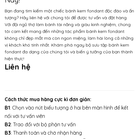
Bạn đang tìm kiếm một chiếc bánh kem fondant độc đáo và ấn
tượng? Hãy liên hệ với chúng tôi để được tư vấn và đặt hàng.
Với đội ngũ thợ làm bánh tài năng và giàu kinh nghiệm, chúng
tôi cam kết mang đến những tác phẩm bánh kem fondant
không chỉ đẹp mắt mà còn ngon miệng, làm hài lòng cả những
vị khách khó tính nhất. Khám phá ngay bộ sưu tập bánh kem
fondant đa dạng của chúng tôi và biến ý tưởng của bạn thành
hiện thực!
Liên hệ
Cách thức mua hàng cực kì đơn giản:
B1
: Chọn vào nút biểu tượng ở hai bên màn hình để kết
nối với tư vấn viên
B2
: Trao đổi với bộ phận tư vấn
B3
: Thanh toán và chờ nhận hàng