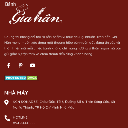
Chúng tôi không chỉ tạo ra sản phẩm vì mục tiêu lợi nhuận. Trên hết, Gia
Hân mong muốn xây dựng một thương hiệu bánh gần gũi, đáng tin cậy và
thân thiện nơi mỗi chiếc bánh không chỉ mang hương vị thơm ngon mà còn
gửi gắm sự tận tâm và chân thành đến từng khách hàng.
NHÀ MÁY
KCN SONADEZI Châu Đức, Tổ 6, Đường Số 6, Thôn Sông Cầu, Xã
Nghĩa Thành, TP. Hồ Chí Minh Nhà Máy
HOTLINE
0949 444 555