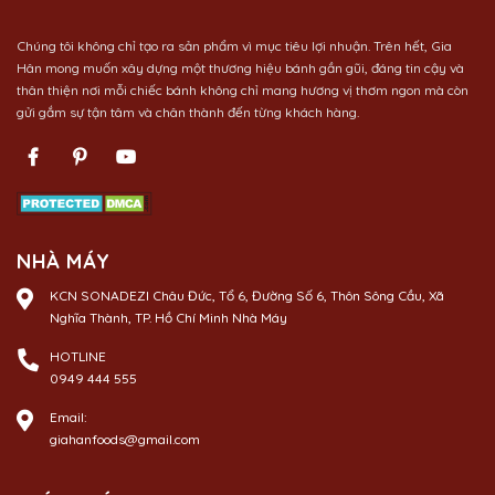
Chúng tôi không chỉ tạo ra sản phẩm vì mục tiêu lợi nhuận. Trên hết, Gia
Hân mong muốn xây dựng một thương hiệu bánh gần gũi, đáng tin cậy và
thân thiện nơi mỗi chiếc bánh không chỉ mang hương vị thơm ngon mà còn
gửi gắm sự tận tâm và chân thành đến từng khách hàng.
NHÀ MÁY
KCN SONADEZI Châu Đức, Tổ 6, Đường Số 6, Thôn Sông Cầu, Xã
Nghĩa Thành, TP. Hồ Chí Minh Nhà Máy
HOTLINE
0949 444 555
Email:
giahanfoods@gmail.com