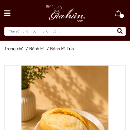
Trang chủ
/
Bánh Mì
/
Bánh Mì Tươi