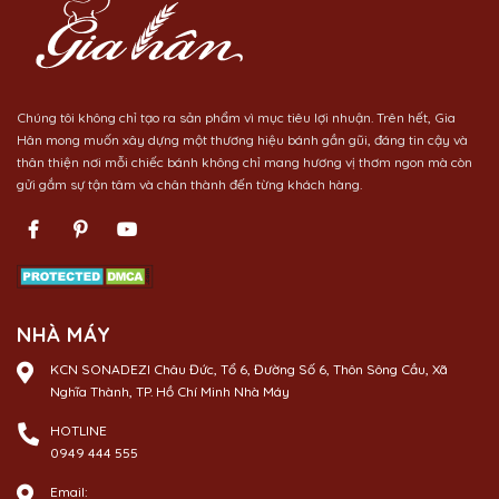
Chúng tôi không chỉ tạo ra sản phẩm vì mục tiêu lợi nhuận. Trên hết, Gia
Hân mong muốn xây dựng một thương hiệu bánh gần gũi, đáng tin cậy và
thân thiện nơi mỗi chiếc bánh không chỉ mang hương vị thơm ngon mà còn
gửi gắm sự tận tâm và chân thành đến từng khách hàng.
NHÀ MÁY
KCN SONADEZI Châu Đức, Tổ 6, Đường Số 6, Thôn Sông Cầu, Xã
Nghĩa Thành, TP. Hồ Chí Minh Nhà Máy
HOTLINE
0949 444 555
Email: