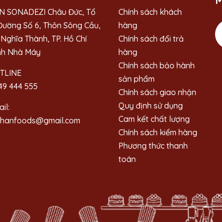
M
N SONADEZI Châu Đức, Tổ
Chính sách khách
Đường Số 6, Thôn Sông Cầu,
hàng
Nghĩa Thành, TP. Hồ Chí
Chính sách đổi trả
nh Nhà Máy
hàng
Chính sách bảo hành
TLINE
sản phẩm
49 444 555
Chính sách giao nhận
Quy định sử dụng
il:
Cam kết chất lượng
ahanfoods@gmail.com
Chính sách kiểm hàng
Phương thức thanh
toán