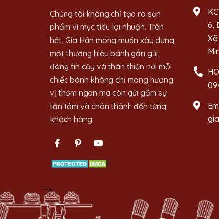
KC
Chúng tôi không chỉ tạo ra sản
6, 
phẩm vì mục tiêu lợi nhuận. Trên
Xã 
hết, Gia Hân mong muốn xây dựng
Mi
một thương hiệu bánh gần gũi,
đáng tin cậy và thân thiện nơi mỗi
HO
chiếc bánh không chỉ mang hương
09
vị thơm ngon mà còn gửi gắm sự
Ema
tận tâm và chân thành đến từng
gi
khách hàng.
-->