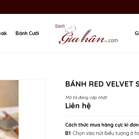
eak
Bánh Cưới
G
BÁNH RED VELVET S
Mô tả đang cập nhật
Liên hệ
Cách thức mua hàng cực kì đơn
B1
: Chọn vào nút biểu tượng ở ha