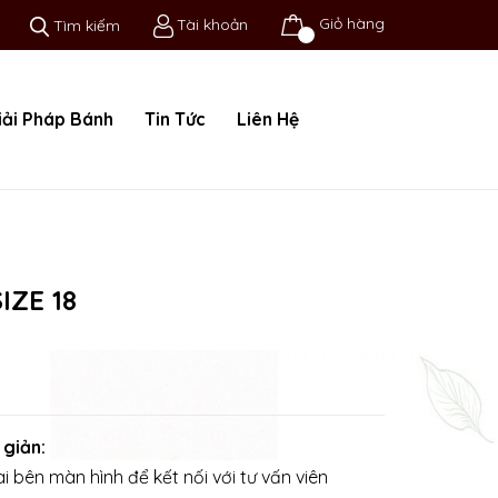
Giỏ hàng
Tài khoản
Tìm kiếm
iải Pháp Bánh
Tin Tức
Liên Hệ
IZE 18
 giản:
i bên màn hình để kết nối với tư vấn viên