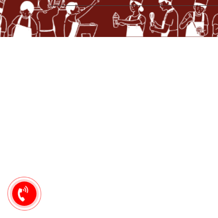
0949
444