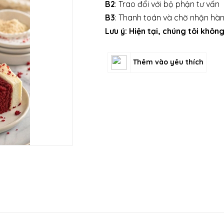
B2
: Trao đổi với bộ phận tư vấn
B3
: Thanh toán và chờ nhận hà
Lưu ý: Hiện tại, chúng tôi khô
Thêm vào yêu thích