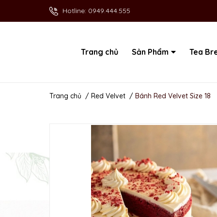
Hotline:
0949.444.555
Trang chủ
Sản Phẩm
Tea Br
Trang chủ
/
Red Velvet
/
Bánh Red Velvet Size 18