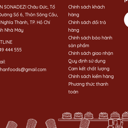
M
N SONADEZI Châu Đức, Tổ
Chính sách khách
Đường Số 6, Thôn Sông Cầu,
hàng
Nghĩa Thành, TP. Hồ Chí
Chính sách đổi trả
nh Nhà Máy
hàng
Chính sách bảo hành
TLINE
sản phẩm
49 444 555
Chính sách giao nhận
Quy định sử dụng
il:
Cam kết chất lượng
ahanfoods@gmail.com
Chính sách kiểm hàng
Phương thức thanh
toán