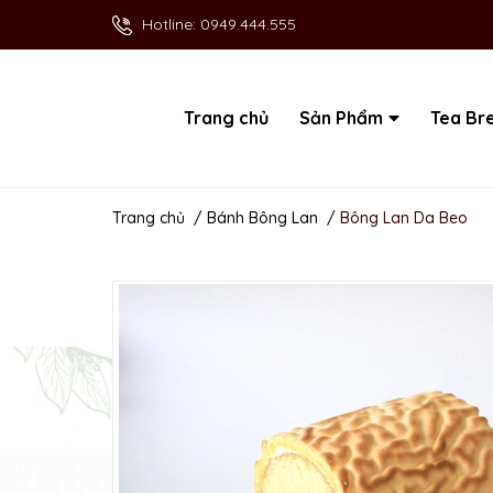
Hotline:
0949.444.555
Trang chủ
Sản Phẩm
Tea Br
Trang chủ
/
Bánh Bông Lan
/
Bông Lan Da Beo