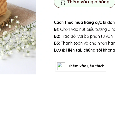
Thêm vào giỏ hàng
Cách thức mua hàng cực kì đơn
B1
: Chọn vào nút biểu tượng ở ha
B2
: Trao đổi với bộ phận tư vấn
B3
: Thanh toán và chờ nhận hà
Lưu ý: Hiện tại, chúng tôi khô
Thêm vào yêu thích