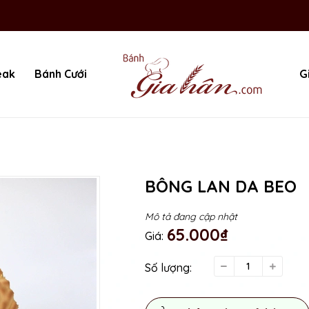
eak
Bánh Cưới
G
BÔNG LAN DA BEO
Mô tả đang cập nhật
65.000₫
Giá:
Số lượng: