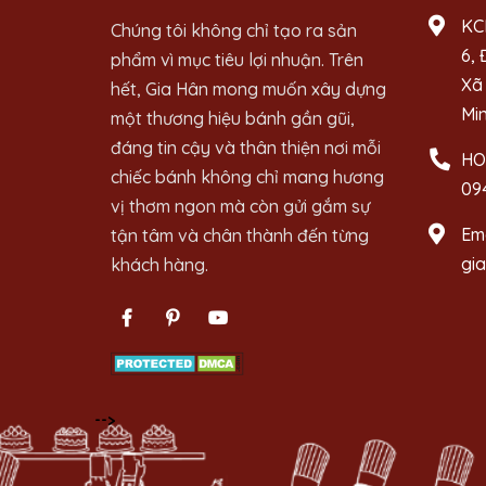
KC
Chúng tôi không chỉ tạo ra sản
6, 
phẩm vì mục tiêu lợi nhuận. Trên
Xã 
hết, Gia Hân mong muốn xây dựng
Mi
một thương hiệu bánh gần gũi,
đáng tin cậy và thân thiện nơi mỗi
HO
chiếc bánh không chỉ mang hương
09
vị thơm ngon mà còn gửi gắm sự
Ema
tận tâm và chân thành đến từng
gi
khách hàng.
-->