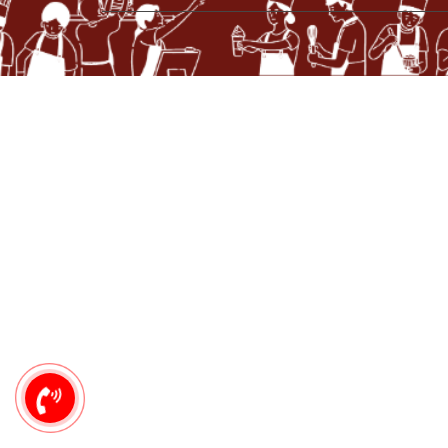
0949
444