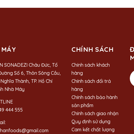
 MÁY
CHÍNH SÁCH
Đ
M
N SONADEZI Châu Đức, Tổ
Chính sách khách
Đường Số 6, Thôn Sông Cầu,
hàng
Nghĩa Thành, TP. Hồ Chí
Chính sách đổi trả
nh Nhà Máy
hàng
Chính sách bảo hành
TLINE
sản phẩm
49 444 555
Chính sách giao nhận
Quy định sử dụng
il:
Cam kết chất lượng
ahanfoods@gmail.com