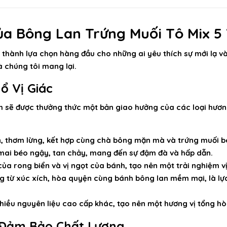
a Bông Lan Trứng Muối Tô Mix 5 
ở thành lựa chọn hàng đầu cho những ai yêu thích sự mới lạ và
 chúng tôi mang lại.
ổ Vị Giác
h sẽ được thưởng thức một bản giao hưởng của các loại hương
 thơm lừng, kết hợp cùng chà bông mặn mà và trứng muối b
mai béo ngậy, tan chảy, mang đến sự đậm đà và hấp dẫn.
ủa rong biển và vị ngọt của bánh, tạo nên một trải nghiệm vị
g từ xúc xích, hòa quyện cùng bánh bông lan mềm mại, là lựa
nhiều nguyên liệu cao cấp khác, tạo nên một hương vị tổng hò
– Đảm Bảo Chất Lượng