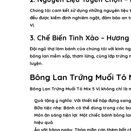
Chúng tôi cam kết sử dụng những nguyên liệu t
đều được kiểm định nghiêm ngặt, đảm bảo an t
Vị
.
3. Chế Biến Tinh Xảo – Hương
Đội ngũ thợ làm bánh của chúng tôi với kinh n
bông lan mềm xốp, thơm lừng, cùng lớp trứng 
luyện.
Bông Lan Trứng Muối Tô M
Bông Lan Trứng Muối Tô Mix 5 Vị
không chỉ là 
Quà tặng ý nghĩa:
Với thiết kế hộp đựng sang
Bữa tiệc nhẹ:
Bánh có thể dùng trong các buổi
Món ăn sáng tiện lợi:
Một chiếc bánh bông lan
hiệu quả.
Ăn vặt hàng ngày:
Thỏa mãn cơn thèm bất chợ