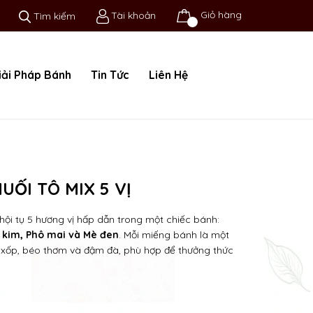
Giỏ hàng
Tài khoản
Tìm kiếm
iải Pháp Bánh
Tin Tức
Liên Hệ
ỐI TÔ MIX 5 VỊ
hội tụ 5 hương vị hấp dẫn trong một chiếc bánh:
 kim, Phô mai và Mè đen
. Mỗi miếng bánh là một
 xốp, béo thơm và đậm đà, phù hợp để thưởng thức