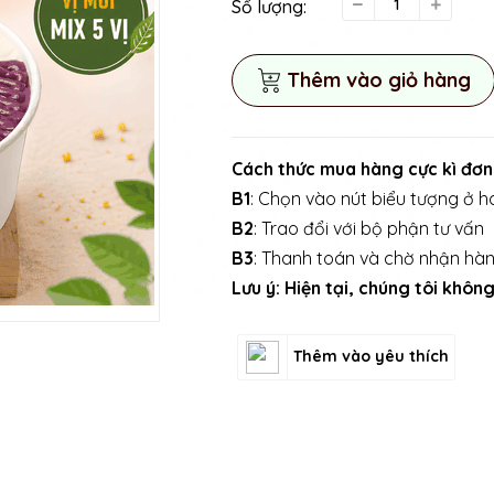
Số lượng:
Thêm vào giỏ hàng
Cách thức mua hàng cực kì đơn
B1
: Chọn vào nút biểu tượng ở ha
B2
: Trao đổi với bộ phận tư vấn
B3
: Thanh toán và chờ nhận hà
Lưu ý: Hiện tại, chúng tôi khô
Thêm vào yêu thích