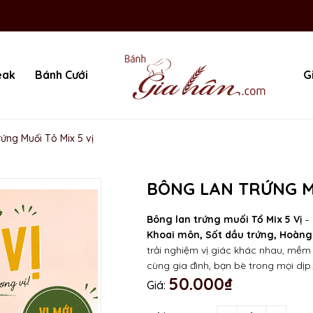
eak
Bánh Cưới
G
ứng Muối Tô Mix 5 vị
BÔNG LAN TRỨNG MU
Bông lan trứng muối Tổ Mix 5 Vị
– 
Khoai môn, Sốt dầu trứng, Hoàng
trải nghiệm vị giác khác nhau, mềm
cùng gia đình, bạn bè trong mọi dịp.
50.000₫
Giá: