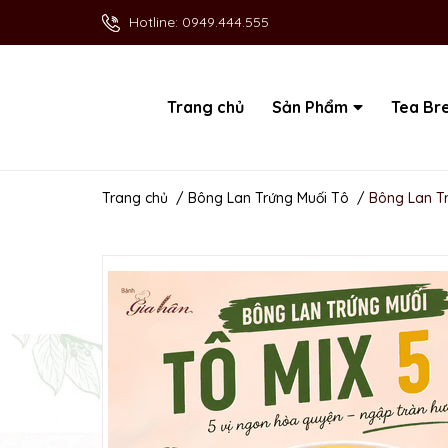
Hotline:
0949.444.555
Trang chủ
Sản Phẩm
Tea Br
Trang chủ
/
Bông Lan Trứng Muối Tô
/
Bông Lan Tr