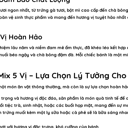
ươi ngon nhất, từ trứng gà tươi, bột mì cao cấp đến chà bông
oàn vệ sinh thực phẩm và mang đến hương vị tuyệt hảo nhất
 Vị Hoàn Hảo
ghiệm lâu năm và niềm đam mê ẩm thực, đã khéo léo kết hợp 
muối béo ngậy và chà bông đậm đà. Mỗi chiếc bánh là một mi
ix 5 Vị – Lựa Chọn Lý Tưởng Cho
một món ăn vặt thông thường, mà còn là sự lựa chọn hoàn hả
 trọng và hương vị độc đáo, sản phẩm là món quà tinh tế để 
 tiệc trà, sinh nhật, hoặc các buổi họp mặt, mang đến sự mớ
 trứng muối kèm một ly sữa hoặc cà phê sẽ là bữa sáng nha
t với hương vị đặc trưng, khó cưỡng của bánh.