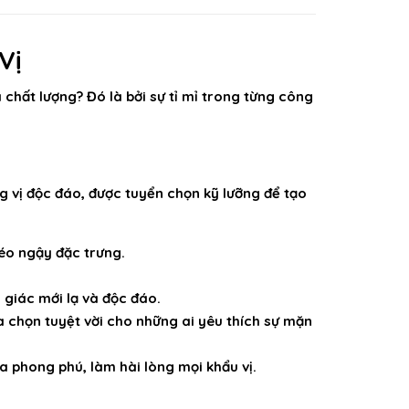
Vị
 chất lượng? Đó là bởi sự tỉ mỉ trong từng công
 vị độc đáo, được tuyển chọn kỹ lưỡng để tạo
éo ngậy đặc trưng.
 giác mới lạ và độc đáo.
 chọn tuyệt vời cho những ai yêu thích sự mặn
a phong phú, làm hài lòng mọi khẩu vị.