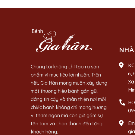
NHÀ
KC
Chúng tôi không chỉ tạo ra sản
6, 
phẩm vì mục tiêu lợi nhuận. Trên
Xã 
hết, Gia Hân mong muốn xây dựng
Mi
một thương hiệu bánh gần gũi,
đáng tin cậy và thân thiện nơi mỗi
HO
chiếc bánh không chỉ mang hương
09
vị thơm ngon mà còn gửi gắm sự
Ema
tận tâm và chân thành đến từng
gi
khách hàng.