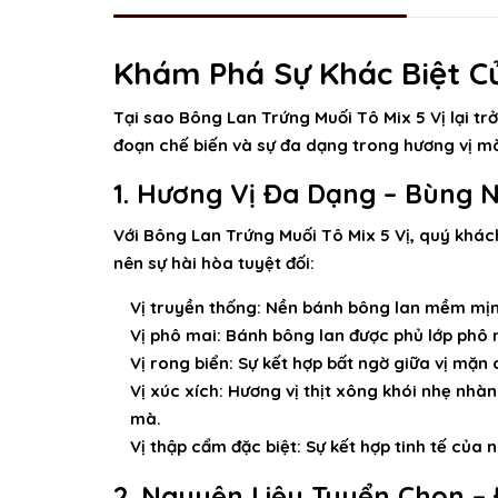
Khám Phá Sự Khác Biệt Củ
Tại sao
Bông Lan Trứng Muối Tô Mix 5 Vị
lại tr
đoạn chế biến và sự đa dạng trong hương vị mà
1. Hương Vị Đa Dạng – Bùng N
Với
Bông Lan Trứng Muối Tô Mix 5 Vị
, quý khác
nên sự hài hòa tuyệt đối:
Vị truyền thống:
Nền bánh bông lan mềm mịn,
Vị phô mai:
Bánh bông lan được phủ lớp phô 
Vị rong biển:
Sự kết hợp bất ngờ giữa vị mặn c
Vị xúc xích:
Hương vị thịt xông khói nhẹ nhàn
mà.
Vị thập cẩm đặc biệt:
Sự kết hợp tinh tế của 
2. Nguyên Liệu Tuyển Chọn 