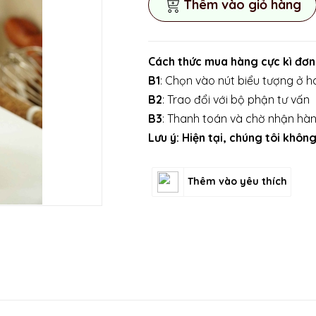
Thêm vào giỏ hàng
Cách thức mua hàng cực kì đơn
B1
: Chọn vào nút biểu tượng ở ha
B2
: Trao đổi với bộ phận tư vấn
B3
: Thanh toán và chờ nhận hà
Lưu ý: Hiện tại, chúng tôi khô
Thêm vào yêu thích