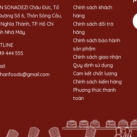
M
N SONADEZI Châu Đức, Tổ
Chính sách khách
Đường Số 6, Thôn Sông Cầu,
hàng
Nghĩa Thành, TP. Hồ Chí
Chính sách đổi trả
nh Nhà Máy
hàng
Chính sách bảo hành
TLINE
sản phẩm
49 444 555
Chính sách giao nhận
Quy định sử dụng
il:
Cam kết chất lượng
ahanfoods@gmail.com
Chính sách kiểm hàng
Phương thức thanh
toán