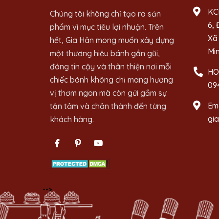
KC
Chúng tôi không chỉ tạo ra sản
6, 
phẩm vì mục tiêu lợi nhuận. Trên
Xã 
hết, Gia Hân mong muốn xây dựng
Mi
một thương hiệu bánh gần gũi,
đáng tin cậy và thân thiện nơi mỗi
HO
chiếc bánh không chỉ mang hương
09
vị thơm ngon mà còn gửi gắm sự
Ema
tận tâm và chân thành đến từng
gi
khách hàng.
-->