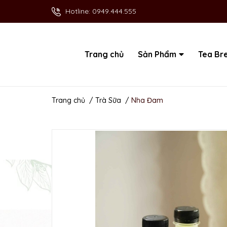
Hotline:
0949.444.555
Trang chủ
Sản Phẩm
Tea Br
Trang chủ
/
Trà Sữa
/
Nha Đam