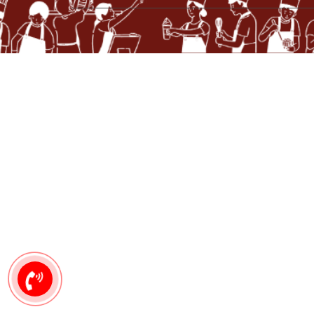
0949
444