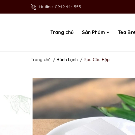
Hotline:
0949.444.555
Trang chủ
Sản Phẩm
Tea Br
Trang chủ
/
Bánh Lạnh
/
Rau Câu Hộp