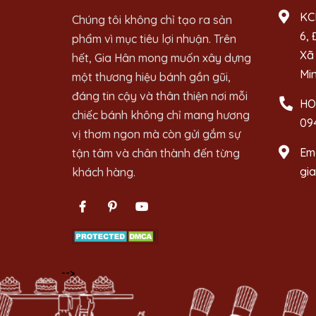
KC
Chúng tôi không chỉ tạo ra sản
6, 
phẩm vì mục tiêu lợi nhuận. Trên
Xã 
hết, Gia Hân mong muốn xây dựng
Mi
một thương hiệu bánh gần gũi,
đáng tin cậy và thân thiện nơi mỗi
HO
chiếc bánh không chỉ mang hương
09
vị thơm ngon mà còn gửi gắm sự
Ema
tận tâm và chân thành đến từng
gi
khách hàng.
-->