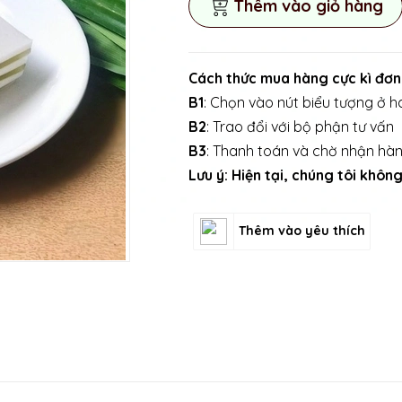
Thêm vào giỏ hàng
Cách thức mua hàng cực kì đơn
B1
: Chọn vào nút biểu tượng ở ha
B2
: Trao đổi với bộ phận tư vấn
B3
: Thanh toán và chờ nhận hà
Lưu ý: Hiện tại, chúng tôi khô
Thêm vào yêu thích