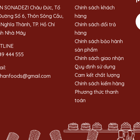
M
N SONADEZI Châu Đức, Tổ
Chính sách khách
Đường Số 6, Thôn Sông Cầu,
hàng
Nghĩa Thành, TP. Hồ Chí
Chính sách đổi trả
nh Nhà Máy
hàng
Chính sách bảo hành
TLINE
sản phẩm
49 444 555
Chính sách giao nhận
Quy định sử dụng
il:
Cam kết chất lượng
ahanfoods@gmail.com
Chính sách kiểm hàng
Phương thức thanh
toán