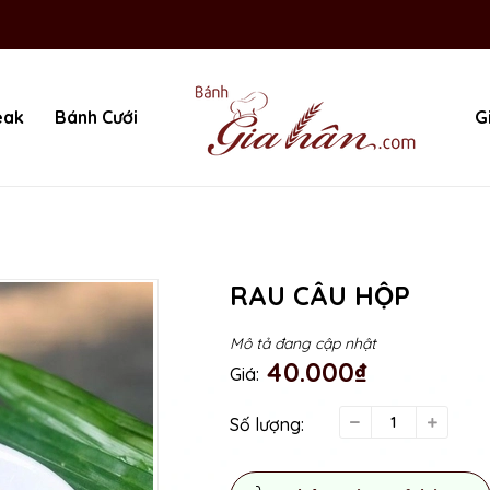
eak
Bánh Cưới
G
RAU CÂU HỘP
Mô tả đang cập nhật
40.000₫
Giá:
Số lượng: