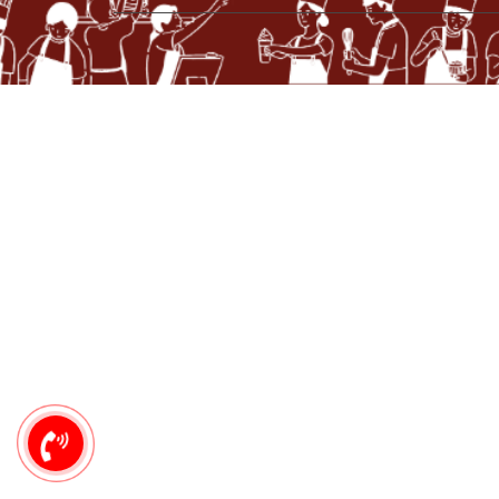
0949
444