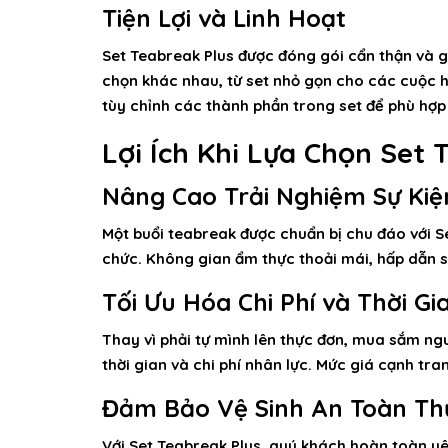
Tiện Lợi và Linh Hoạt
Set Teabreak Plus được đóng gói cẩn thận và gi
chọn khác nhau, từ set nhỏ gọn cho các cuộc 
tùy chỉnh các thành phần trong set để phù hợp
Lợi Ích Khi Lựa Chọn Set 
Nâng Cao Trải Nghiệm Sự Kiệ
Một buổi teabreak được chuẩn bị chu đáo với Se
chức. Không gian ẩm thực thoải mái, hấp dẫn sẽ
Tối Ưu Hóa Chi Phí và Thời Gi
Thay vì phải tự mình lên thực đơn, mua sắm ngu
thời gian và chi phí nhân lực. Mức giá cạnh tra
Đảm Bảo Vệ Sinh An Toàn T
Với Set Teabreak Plus, quý khách hoàn toàn yê