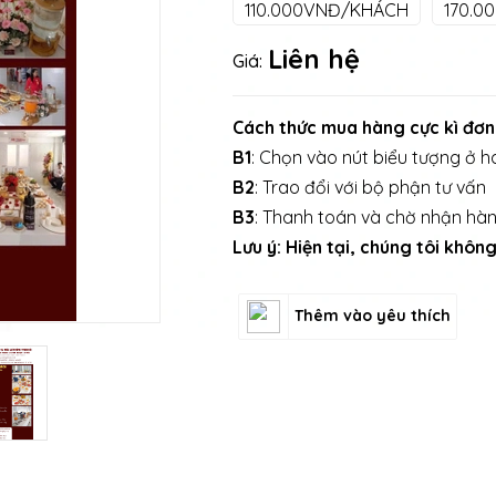
110.000VNĐ/KHÁCH
170.0
Liên hệ
Giá:
Cách thức mua hàng cực kì đơn
B1
: Chọn vào nút biểu tượng ở ha
B2
: Trao đổi với bộ phận tư vấn
B3
: Thanh toán và chờ nhận hà
Lưu ý: Hiện tại, chúng tôi khô
Thêm vào yêu thích