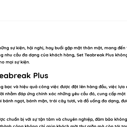
hững sự kiện, hội nghị, hay buổi gặp mặt thân mật, mang đến 
ứng nhu cầu đa dạng của khách hàng, Set Teabreak Plus khôn
o mọi sự kiện.
Teabreak Plus
àng bạc và hiệu quả công việc được đặt lên hàng đầu, việc lự
đời nhằm đáp ứng chính xác những yêu cầu đó, cung cấp một lự
ại bánh ngọt, bánh mặn, trái cây tươi, và đồ uống đa dạng, đ
ợc chuẩn bị với sự tận tâm và chuyên nghiệp, đảm bảo không
thành công không chỉ giúp khách mời thư giãn mà còn tái tạo