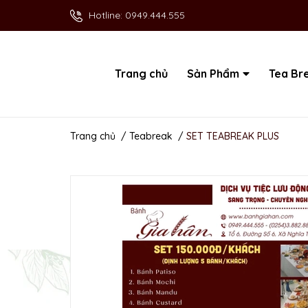
Hotline:
0949.444.555
Trang chủ
Sản Phẩm
Tea Br
Trang chủ
/
Teabreak
/
SET TEABREAK PLUS