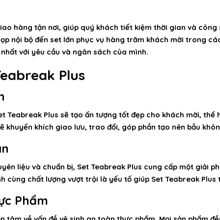
ao hàng tận nơi, giúp quý khách tiết kiệm thời gian và công 
họp nội bộ đến set lớn phục vụ hàng trăm khách mời trong c
 nhất với yêu cầu và ngân sách của mình.
Teabreak Plus
n
t Teabreak Plus sẽ tạo ấn tượng tốt đẹp cho khách mời, thể h
 khuyến khích giao lưu, trao đổi, góp phần tạo nên bầu không
an
yên liệu và chuẩn bị, Set Teabreak Plus cung cấp một giải ph
nh cùng chất lượng vượt trội là yếu tố giúp Set Teabreak Plus 
hực Phẩm
n tâm về vấn đề vệ sinh an toàn thực phẩm. Mọi sản phẩm đề