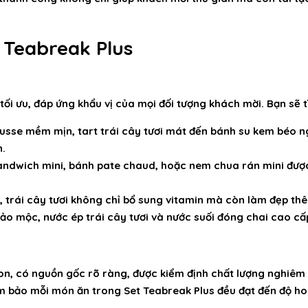
 Teabreak Plus
tối ưu, đáp ứng khẩu vị của mọi đối tượng khách mời. Bạn sẽ 
sse mềm mịn, tart trái cây tươi mát đến bánh su kem béo ng
n.
ndwich mini, bánh pate chaud, hoặc nem chua rán mini được
, trái cây tươi không chỉ bổ sung vitamin mà còn làm đẹp thê
ảo mộc, nước ép trái cây tươi và nước suối đóng chai cao cấ
on, có nguồn gốc rõ ràng, được kiểm định chất lượng nghiêm n
m bảo mỗi món ăn trong Set Teabreak Plus đều đạt đến độ ho