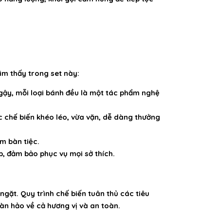
tìm thấy trong set này:
ậy, mỗi loại bánh đều là một tác phẩm nghệ
 chế biến khéo léo, vừa vặn, dễ dàng thưởng
m bàn tiệc.
p, đảm bảo phục vụ mọi sở thích.
gặt. Quy trình chế biến tuân thủ các tiêu
àn hảo về cả hương vị và an toàn.