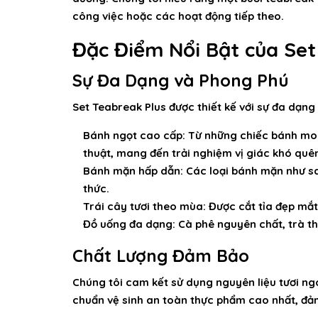
công việc hoặc các hoạt động tiếp theo.
Đặc Điểm Nổi Bật của Set
Sự Đa Dạng và Phong Phú
Set Teabreak Plus được thiết kế với sự đa dạng 
Bánh ngọt cao cấp:
Từ những chiếc bánh mou
thuật, mang đến trải nghiệm vị giác khó quê
Bánh mặn hấp dẫn:
Các loại bánh mặn như sa
thức.
Trái cây tươi theo mùa:
Được cắt tỉa đẹp mắt
Đồ uống đa dạng:
Cà phê nguyên chất, trà th
Chất Lượng Đảm Bảo
Chúng tôi cam kết sử dụng nguyên liệu tươi ng
chuẩn vệ sinh an toàn thực phẩm cao nhất, đả