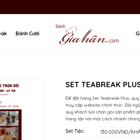
eak
Bánh Cưới
G
SET TEABREAK PLU
Để đặt hàng Set Teabreak Plus, quý 
truy cập website chính thức. Đội ng
quý khách lựa chọn gói sản phẩm ph
hàng tận nơi một cách nhanh chóng v
Set Tiệc:
130.000VNĐ/KH