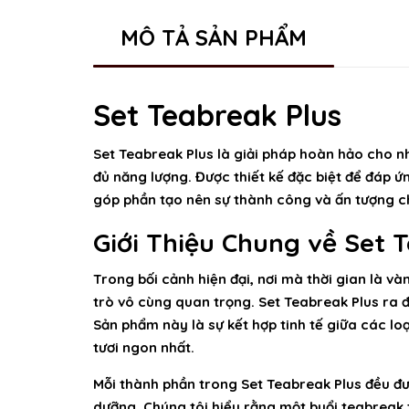
MÔ TẢ SẢN PHẨM
Set Teabreak Plus
Set Teabreak Plus là giải pháp hoàn hảo cho n
đủ năng lượng. Được thiết kế đặc biệt để đáp 
góp phần tạo nên sự thành công và ấn tượng ch
Giới Thiệu Chung về Set 
Trong bối cảnh hiện đại, nơi mà thời gian là v
trò vô cùng quan trọng. Set Teabreak Plus ra 
Sản phẩm này là sự kết hợp tinh tế giữa các lo
tươi ngon nhất.
Mỗi thành phần trong Set Teabreak Plus đều đư
dưỡng. Chúng tôi hiểu rằng một buổi teabreak 