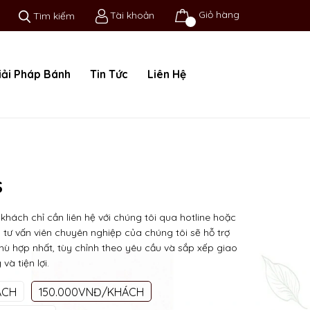
Giỏ hàng
Tài khoản
Tìm kiếm
iải Pháp Bánh
Tin Tức
Liên Hệ
S
khách chỉ cần liên hệ với chúng tôi qua hotline hoặc
ũ tư vấn viên chuyên nghiệp của chúng tôi sẽ hỗ trợ
ù hợp nhất, tùy chỉnh theo yêu cầu và sắp xếp giao
à tiện lợi.
ÁCH
150.000VNĐ/KHÁCH