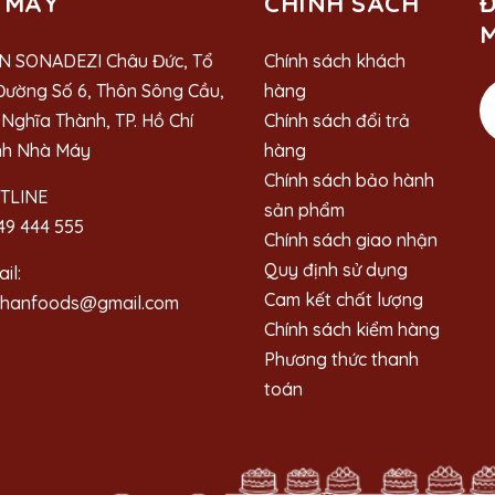
 MÁY
CHÍNH SÁCH
Đ
M
N SONADEZI Châu Đức, Tổ
Chính sách khách
Đường Số 6, Thôn Sông Cầu,
hàng
Nghĩa Thành, TP. Hồ Chí
Chính sách đổi trả
nh Nhà Máy
hàng
Chính sách bảo hành
TLINE
sản phẩm
49 444 555
Chính sách giao nhận
Quy định sử dụng
il:
Cam kết chất lượng
ahanfoods@gmail.com
Chính sách kiểm hàng
Phương thức thanh
toán