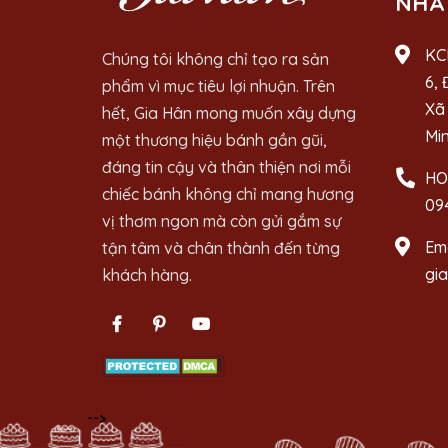
NHÀ
KC
Chúng tôi không chỉ tạo ra sản
6, 
phẩm vì mục tiêu lợi nhuận. Trên
Xã 
hết, Gia Hân mong muốn xây dựng
Mi
một thương hiệu bánh gần gũi,
đáng tin cậy và thân thiện nơi mỗi
HO
chiếc bánh không chỉ mang hương
09
vị thơm ngon mà còn gửi gắm sự
Ema
tận tâm và chân thành đến từng
gi
khách hàng.
-->