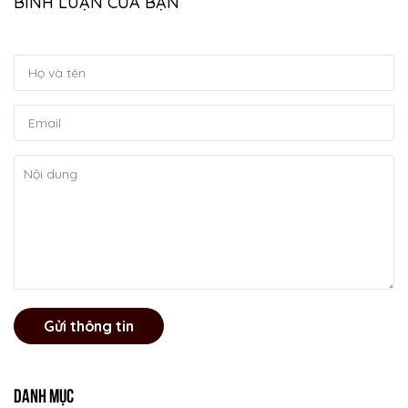
BÌNH LUẬN CỦA BẠN
Gửi thông tin
Danh mục