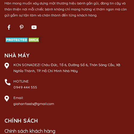
Hân mong muốn xây dựng một thương hiệu bánh gần gũi, đáng tin cậy và
thân thiện nơi mỗi chiếc bánh không chỉ mang hương vị thơm ngon mà còn
gửi gắm sự tận tâm và chân thành đến từng khách hàng.
NHÀ MÁY
KCN SONADEZI Châu Đức, Tổ 6, Đường Số 6, Thôn Sông Cầu, Xã
Nghĩa Thành, TP. Hồ Chí Minh Nhà Máy
HOTLINE
0949 444 555
Email:
giahanfoods@gmail.com
CHÍNH SÁCH
Chính sách khách hàng