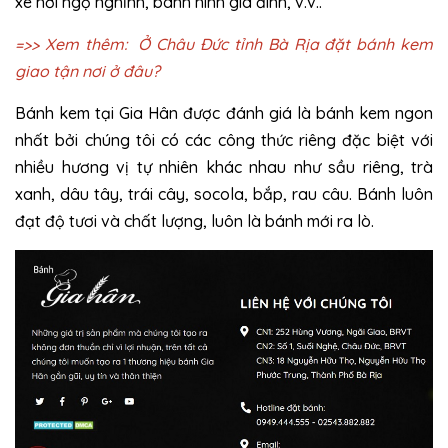
xe hơi ngộ nghĩnh, bánh hình gia đình, v.v..
=>> Xem thêm:
Ở Châu Đức tỉnh Bà Rịa đặt bánh kem
giao tận nơi ở đâu?
Bánh kem tại Gia Hân được đánh giá là bánh kem ngon
nhất bởi chúng tôi có các công thức riêng đặc biệt với
nhiều hương vị tự nhiên khác nhau như sầu riêng, trà
xanh, dâu tây, trái cây, socola, bắp, rau câu. Bánh luôn
đạt độ tươi và chất lượng, luôn là bánh mới ra lò.