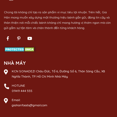
Chúng tôi không chỉ tạo ra sản phẩm vì mục tiêu lợi nhuận. Trên hết, Gia
Hân mong muốn xây dựng một thương hiệu bánh gần gũi, đáng tin cậy và
thân thiện nơi mỗi chiếc bánh không chỉ mang hương vị thơm ngon mà còn
gửi gắm sự tận tâm và chân thành đến từng khách hàng.
NHÀ MÁY
KCN SONADEZI Châu Đức, Tổ 6, Đường Số 6, Thôn Sông Cầu, Xã
Nghĩa Thành, TP. Hồ Chí Minh Nhà Máy
HOTLINE
0949 444 555
Email:
giahanfoods@gmail.com