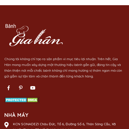
Chúng tôi không chỉ tạo ra sản phẩm vì mục tiêu lợi nhuận. Trên hết, Gia
Hân mong muốn xây dựng một thương hiệu bánh gần gũi, đáng tin cậy và
thân thiện nơi mỗi chiếc bánh không chỉ mang hương vị thơm ngon mà còn
gửi gắm sự tận tâm và chân thành đến từng khách hàng.
NHÀ MÁY
KCN SONADEZI Châu Đức, Tổ 6, Đường Số 6, Thôn Sông Cầu, Xã