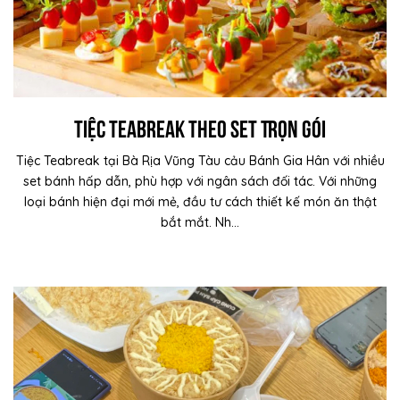
Tiệc Teabreak Theo Set Trọn Gói
Tiệc Teabreak tại Bà Rịa Vũng Tàu cảu Bánh Gia Hân với nhiều
set bánh hấp dẫn, phù hợp với ngân sách đối tác. Với những
loại bánh hiện đại mới mẻ, đầu tư cách thiết kế món ăn thật
bắt mắt. Nh...