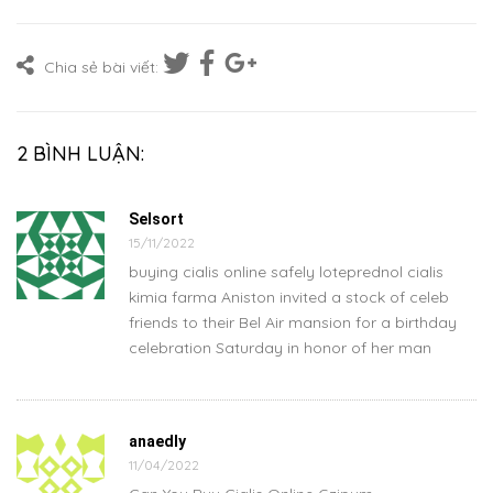
Chia sẻ bài viết:
2 BÌNH LUẬN:
Selsort
15/11/2022
buying cialis online safely loteprednol cialis
kimia farma Aniston invited a stock of celeb
friends to their Bel Air mansion for a birthday
celebration Saturday in honor of her man
anaedly
11/04/2022