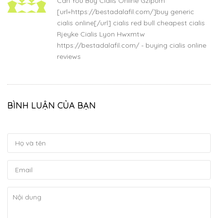
Can You Buy Cialis Online Gzipum
[url=https://bestadalafil.com/]buy generic
cialis online[/url] cialis red bull cheapest cialis
Rjeyke Cialis Lyon Hwxmtw
https://bestadalafil.com/ - buying cialis online
reviews
BÌNH LUẬN CỦA BẠN