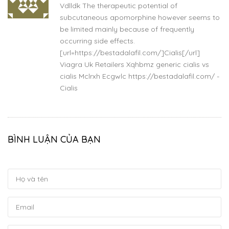
Vdlldk The therapeutic potential of
subcutaneous apomorphine however seems to
be limited mainly because of frequently
occurring side effects.
[url=https://bestadalafil.com/]Cialis[/url]
Viagra Uk Retailers Xqhbmz generic cialis vs
cialis Mclrxh Ecgwlc https://bestadalafil.com/ -
Cialis
BÌNH LUẬN CỦA BẠN