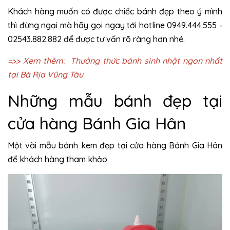
Khách hàng muốn có được chiếc bánh đẹp theo ý mình
thì đừng ngại mà hãy gọi ngay tới hotline 0949.444.555 -
02543.882.882 để được tư vấn rõ ràng hơn nhé.
=>> Xem thêm:
Thưởng thức bánh sinh nhật ngon nhất
tại Bà Rịa Vũng Tàu
Những mẫu bánh đẹp tại
cửa hàng Bánh Gia Hân
Một vài mẫu bánh kem đẹp tại cửa hàng Bánh Gia Hân
để khách hàng tham khảo