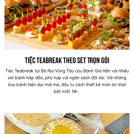
Tiệc Teabreak Theo Set Trọn Gói
Tiệc Teabreak tại Bà Rịa Vũng Tàu cảu Bánh Gia Hân với nhiều
set bánh hấp dẫn, phù hợp với ngân sách đối tác. Với những
loại bánh hiện đại mới mẻ, đầu tư cách thiết kế món ăn thật
bắt mắt. Nh...